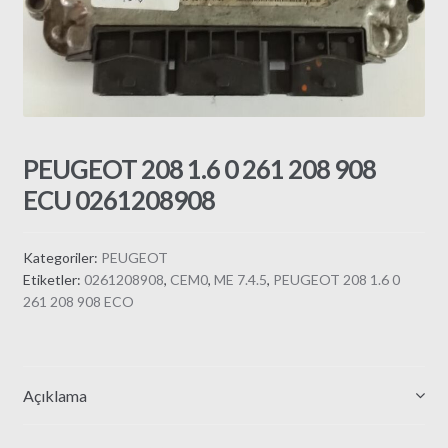
PEUGEOT 208 1.6 0 261 208 908
ECU 0261208908
Kategoriler:
PEUGEOT
Etiketler:
0261208908
,
CEM0
,
ME 7.4.5
,
PEUGEOT 208 1.6 0
261 208 908 ECO
Açıklama