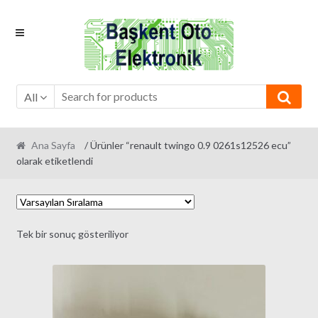
Skip
Skip
to
to
navigation
content
All
Ana Sayfa
/ Ürünler “renault twingo 0.9 0261s12526 ecu”
olarak etiketlendi
Tek bir sonuç gösteriliyor