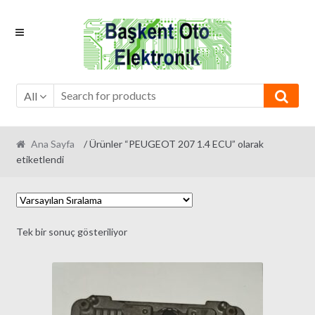
Skip
Skip
to
to
navigation
content
All
Ana Sayfa
/ Ürünler “PEUGEOT 207 1.4 ECU” olarak
etiketlendi
Tek bir sonuç gösteriliyor