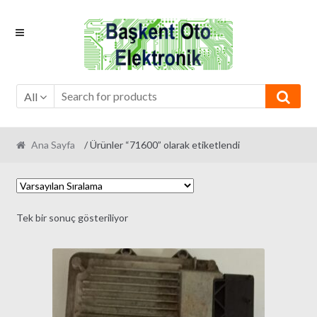
Skip
Skip
to
to
navigation
content
All
Ana Sayfa
/ Ürünler “71600” olarak etiketlendi
Tek bir sonuç gösteriliyor