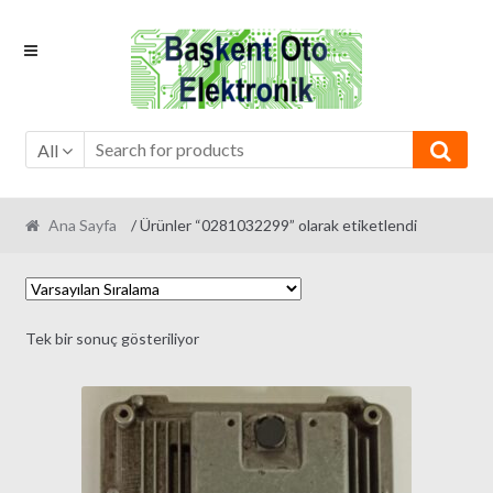
Skip
Skip
to
to
navigation
content
All
Ana Sayfa
/ Ürünler “0281032299” olarak etiketlendi
Tek bir sonuç gösteriliyor