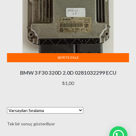
SEPETE EKLE
BMW 3 F30 320D 2.0D 0281032299 ECU
₺
1,00
Tek bir sonuç gösteriliyor