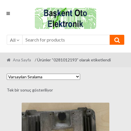
Skip
Skip
to
to
navigation
content
All
Ana Sayfa
/ Ürünler “0281012193” olarak etiketlendi
Tek bir sonuç gösteriliyor