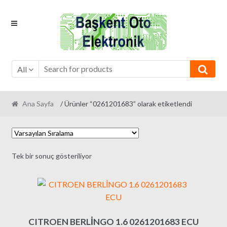
Skip
Skip
to
to
navigation
content
All
Ana Sayfa
/ Ürünler “0261201683” olarak etiketlendi
Tek bir sonuç gösteriliyor
CITROEN BERLİNGO 1.6 0261201683 ECU