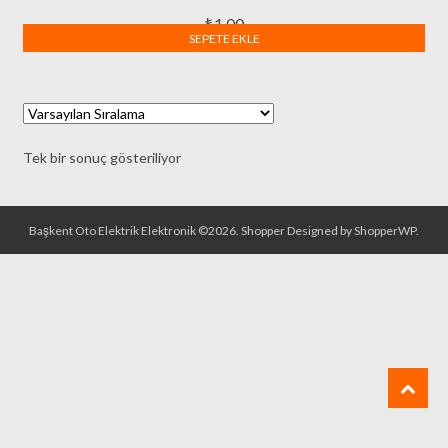
₺
1,00
SEPETE EKLE
Tek bir sonuç gösteriliyor
Başkent Oto Elektrik Elektronik ©2026.
Shopper
Designed by
ShopperWP
.