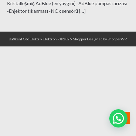
Kristalleşmiş AdBlue (en yaygını) -AdBlue pompası arızası
-Enjektör tıkanması -NOx sensörü […]
Başkent Oto Elektrik Elektronik ©2026.
Shopper
Designed by
ShopperWP
.