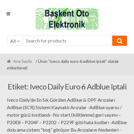
Skip
Skip
to
to
navigation
content
All
Ana Sayfa
/ Ürün “iveco daily euro 6 adblue iptali” olarak
etiketlendi
Etiket:
Iveco Daily Euro 6 Adblue Iptali
Iveco Daily’de En Sık Görülen AdBlue & DPF Arızaları
AdBlue (SCR) Sistemi Kaynaklı Arızalar -AdBlue uyarısı /
motor gücü kısıtlandı -No start (kilitlenme) geri sayımı –
P20E8 – P204F – P2202 – P229F gibi hata kodları -AdBlue
dolu ama sistem “boş” görüyor Bu Arızaların Nedenleri -