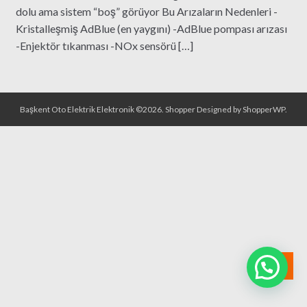
dolu ama sistem “boş” görüyor Bu Arızaların Nedenleri -
Kristalleşmiş AdBlue (en yaygını) -AdBlue pompası arızası
-Enjektör tıkanması -NOx sensörü […]
Başkent Oto Elektrik Elektronik ©2026.
Shopper
Designed by
ShopperWP
.