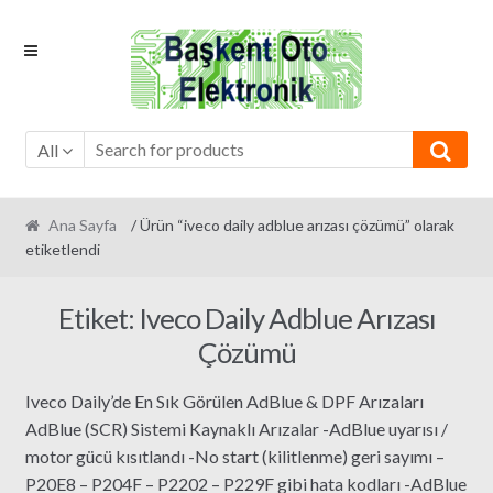
Skip
Skip
to
to
navigation
content
All
Ana Sayfa
/ Ürün “iveco daily adblue arızası çözümü” olarak
etiketlendi
Etiket:
Iveco Daily Adblue Arızası
Çözümü
Iveco Daily’de En Sık Görülen AdBlue & DPF Arızaları
AdBlue (SCR) Sistemi Kaynaklı Arızalar -AdBlue uyarısı /
motor gücü kısıtlandı -No start (kilitlenme) geri sayımı –
P20E8 – P204F – P2202 – P229F gibi hata kodları -AdBlue